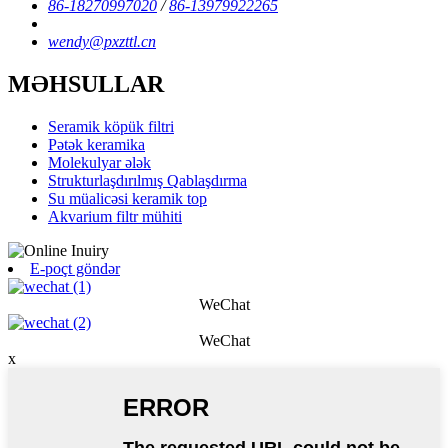
86-18270997020
/
86-13979922265
wendy@pxzttl.cn
MƏHSULLAR
Seramik köpük filtri
Pətək keramika
Molekulyar ələk
Strukturlaşdırılmış Qablaşdırma
Su müalicəsi keramik top
Akvarium filtr mühiti
E-poçt göndər
WeChat
WeChat
x