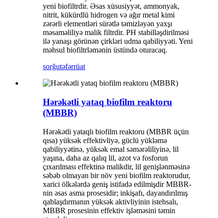
yeni biofiltrdir. Əsas xüsusiyyət, ammonyak,
nitrit, kükürdlü hidrogen və ağır metal kimi
zərərli elementləri sürətlə təmizləyən yaxşı
məsaməliliyə malik filtrdir. PH stabilləşdirilməsi
ilə yanaşı görünən çirkləri udma qabiliyyəti. Yeni
məhsul biofiltrləmənin üstündə oturacaq.
sorğu
təfərrüat
Hərəkətli yataq biofilm reaktoru
(MBBR)
Hərəkətli yataqlı biofilm reaktoru (MBBR üçün
qısa) yüksək effektivliyə, güclü yükləmə
qabiliyyətinə, yüksək emal səmərəliliyinə, lil
yaşına, daha az qalıq lil, azot və fosforun
çıxarılması effektinə malikdir, lil genişlənməsinə
səbəb olmayan bir növ yeni biofilm reaktorudur,
xarici ölkələrdə geniş istifadə edilmişdir MBBR-
nin əsas asma prosesidir; inkişafı, dayandırılmış
qablaşdırmanın yüksək aktivliyinin istehsalı,
MBBR prosesinin effektiv işləməsini təmin