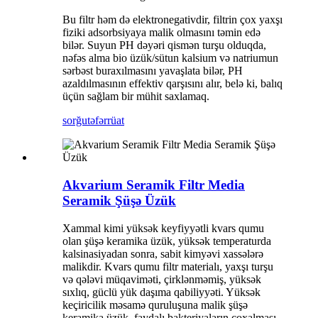
Bu filtr həm də elektronegativdir, filtrin çox yaxşı
fiziki adsorbsiyaya malik olmasını təmin edə
bilər. Suyun PH dəyəri qismən turşu olduqda,
nəfəs alma bio üzük/sütun kalsium və natriumun
sərbəst buraxılmasını yavaşlata bilər, PH
azaldılmasının effektiv qarşısını alır, belə ki, balıq
üçün sağlam bir mühit saxlamaq.
sorğu
təfərrüat
Akvarium Seramik Filtr Media
Seramik Şüşə Üzük
Xammal kimi yüksək keyfiyyətli kvars qumu
olan şüşə keramika üzük, yüksək temperaturda
kalsinasiyadan sonra, sabit kimyəvi xassələrə
malikdir. Kvars qumu filtr materialı, yaxşı turşu
və qələvi müqaviməti, çirklənməmiş, yüksək
sıxlıq, güclü yük daşıma qabiliyyəti. Yüksək
keçiricilik məsamə quruluşuna malik şüşə
keramika üzük, faydalı bakteriyaların çoxalması