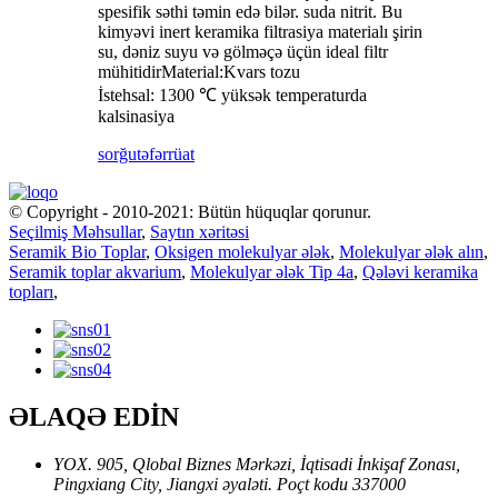
spesifik səthi təmin edə bilər. suda nitrit. Bu
kimyəvi inert keramika filtrasiya materialı şirin
su, dəniz suyu və gölməçə üçün ideal filtr
mühitidirMaterial:Kvars tozu
İstehsal: 1300 ℃ yüksək temperaturda
kalsinasiya
sorğu
təfərrüat
© Copyright - 2010-2021: Bütün hüquqlar qorunur.
Seçilmiş Məhsullar
,
Saytın xəritəsi
Seramik Bio Toplar
,
Oksigen molekulyar ələk
,
Molekulyar ələk alın
,
Seramik toplar akvarium
,
Molekulyar ələk Tip 4a
,
Qələvi keramika
topları
,
ƏLAQƏ EDİN
YOX. 905, Qlobal Biznes Mərkəzi, İqtisadi İnkişaf Zonası,
Pingxiang City, Jiangxi əyaləti. Poçt kodu 337000