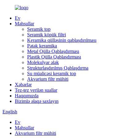
Ev
Məhsullar
Seramik top
Seramik köpük filtri
Keramika qülləsinin qablaşdırılması
Pətək keramika
Metal Qüllə Qablaşdırması
Plastik Qüllə Qablaşdırması
Molekulyar ələk
Strukturlaşdırılmış Qablaşdırma
Su müalicəsi keramik top
Akvarium filtr mühiti
Xəbərlər
Tez-tez verilən suallar
Haqqımızda
Bizimlə əlaqə saxlayın
English
Ev
Məhsullar
Akvarium filtr mühiti