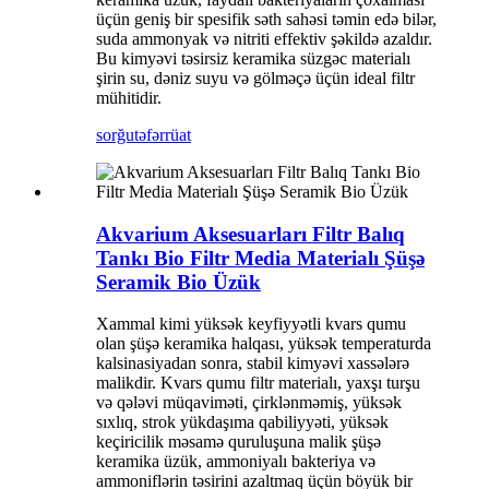
üçün geniş bir spesifik səth sahəsi təmin edə bilər,
suda ammonyak və nitriti effektiv şəkildə azaldır.
Bu kimyəvi təsirsiz keramika süzgəc materialı
şirin su, dəniz suyu və gölməçə üçün ideal filtr
mühitidir.
sorğu
təfərrüat
Akvarium Aksesuarları Filtr Balıq
Tankı Bio Filtr Media Materialı Şüşə
Seramik Bio Üzük
Xammal kimi yüksək keyfiyyətli kvars qumu
olan şüşə keramika halqası, yüksək temperaturda
kalsinasiyadan sonra, stabil kimyəvi xassələrə
malikdir. Kvars qumu filtr materialı, yaxşı turşu
və qələvi müqaviməti, çirklənməmiş, yüksək
sıxlıq, strok yükdaşıma qabiliyyəti, yüksək
keçiricilik məsamə quruluşuna malik şüşə
keramika üzük, ammoniyalı bakteriya və
ammoniflərin təsirini azaltmaq üçün böyük bir