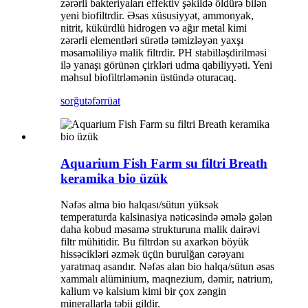
zərərli bakteriyaları effektiv şəkildə öldürə bilən
yeni biofiltrdir. Əsas xüsusiyyət, ammonyak,
nitrit, kükürdlü hidrogen və ağır metal kimi
zərərli elementləri sürətlə təmizləyən yaxşı
məsaməliliyə malik filtrdir. PH stabilləşdirilməsi
ilə yanaşı görünən çirkləri udma qabiliyyəti. Yeni
məhsul biofiltrləmənin üstündə oturacaq.
sorğu
təfərrüat
Aquarium Fish Farm su filtri Breath
keramika bio üzük
Nəfəs alma bio halqası/sütun yüksək
temperaturda kalsinasiya nəticəsində əmələ gələn
daha kobud məsamə strukturuna malik dairəvi
filtr mühitidir. Bu filtrdən su axarkən böyük
hissəcikləri əzmək üçün burulğan cərəyanı
yaratmaq asandır. Nəfəs alan bio halqa/sütun əsas
xammalı alüminium, maqnezium, dəmir, natrium,
kalium və kalsium kimi bir çox zəngin
minerallarla təbii gildir.