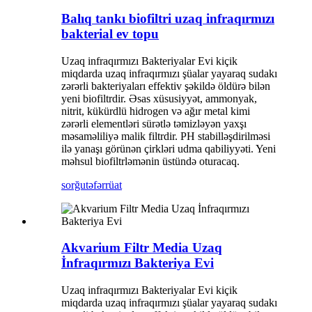
Balıq tankı biofiltri uzaq infraqırmızı
bakterial ev topu
Uzaq infraqırmızı Bakteriyalar Evi kiçik
miqdarda uzaq infraqırmızı şüalar yayaraq sudakı
zərərli bakteriyaları effektiv şəkildə öldürə bilən
yeni biofiltrdir. Əsas xüsusiyyət, ammonyak,
nitrit, kükürdlü hidrogen və ağır metal kimi
zərərli elementləri sürətlə təmizləyən yaxşı
məsaməliliyə malik filtrdir. PH stabilləşdirilməsi
ilə yanaşı görünən çirkləri udma qabiliyyəti. Yeni
məhsul biofiltrləmənin üstündə oturacaq.
sorğu
təfərrüat
Akvarium Filtr Media Uzaq
İnfraqırmızı Bakteriya Evi
Uzaq infraqırmızı Bakteriyalar Evi kiçik
miqdarda uzaq infraqırmızı şüalar yayaraq sudakı