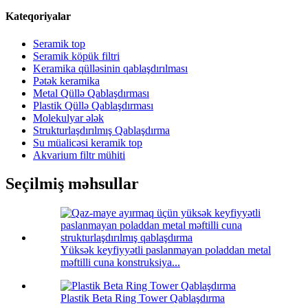
Kateqoriyalar
Seramik top
Seramik köpük filtri
Keramika qülləsinin qablaşdırılması
Pətək keramika
Metal Qüllə Qablaşdırması
Plastik Qüllə Qablaşdırması
Molekulyar ələk
Strukturlaşdırılmış Qablaşdırma
Su müalicəsi keramik top
Akvarium filtr mühiti
Seçilmiş məhsullar
Yüksək keyfiyyətli paslanmayan poladdan metal
məftilli cuna konstruksiya...
Plastik Beta Ring Tower Qablaşdırma