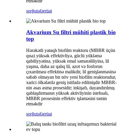
etməkdir
sorğu
təfərrüat
Akvarium Su filtri mühiti plastik bio
top
Hərəkətli yataqlı biofilm reaktoru (MBBR üçün
qısa) yüksək effektivliyə, güclü yükləmə
qabiliyyətinə, yüksək emal səmərəliliyinə, lil
yaşına, daha az qalıq lil, azot və fosforun
çıxarılması effektinə malikdir, lil genişlənməsinə
səbəb olmayan bir növ yeni biofilm reaktorudur,
xarici ölkələrdə geniş istifadə edilmişdir MBBR-
nin əsas asma prosesidir; inkişafı, dayandırılmış
qablaşdırmanın yüksək aktivliyinin istehsalı,
MBBR prosesinin effektiv işləməsini təmin
etməkdir
sorğu
təfərrüat