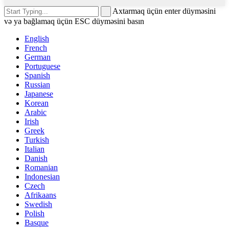
Axtarmaq üçün enter düyməsini
və ya bağlamaq üçün ESC düyməsini basın
English
French
German
Portuguese
Spanish
Russian
Japanese
Korean
Arabic
Irish
Greek
Turkish
Italian
Danish
Romanian
Indonesian
Czech
Afrikaans
Swedish
Polish
Basque