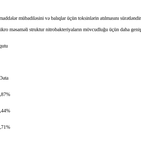
addələr mübadiləsini və balıqlar üçün toksinlərin atılmasını sürətləndirə
ikro məsaməli struktur nitrobakteriyaların mövcudluğu üçün daha geniş
qutu
Data
,87%
,44%
,71%