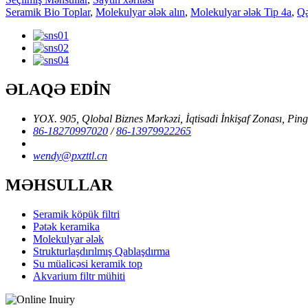
Seramik Bio Toplar
,
Molekulyar ələk alın
,
Molekulyar ələk Tip 4a
,
Qə
ƏLAQƏ EDİN
YOX. 905, Qlobal Biznes Mərkəzi, İqtisadi İnkişaf Zonası, Ping
86-18270997020
/
86-13979922265
wendy@pxzttl.cn
MƏHSULLAR
Seramik köpük filtri
Pətək keramika
Molekulyar ələk
Strukturlaşdırılmış Qablaşdırma
Su müalicəsi keramik top
Akvarium filtr mühiti