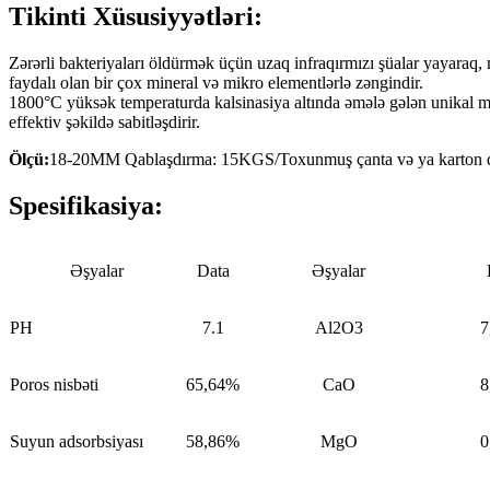
Tikinti Xüsusiyyətləri:
Zərərli bakteriyaları öldürmək üçün uzaq infraqırmızı şüalar yayaraq, m
faydalı olan bir çox mineral və mikro elementlərlə zəngindir.
1800°C yüksək temperaturda kalsinasiya altında əmələ gələn unikal m
effektiv şəkildə sabitləşdirir.
Ölçü:
18-20MM Qablaşdırma: 15KGS/Toxunmuş çanta və ya karton 
Spesifikasiya:
Əşyalar
Data
Əşyalar
PH
7.1
Al2O3
7
Poros nisbəti
65,64%
CaO
8
Suyun adsorbsiyası
58,86%
MgO
0