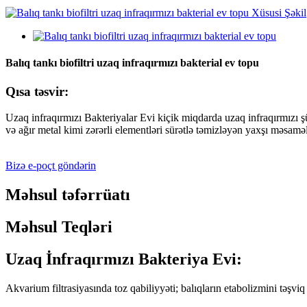
Balıq tankı biofiltri uzaq infraqırmızı bakterial ev topu
Qısa təsvir:
Uzaq infraqırmızı Bakteriyalar Evi kiçik miqdarda uzaq infraqırmızı şü
və ağır metal kimi zərərli elementləri sürətlə təmizləyən yaxşı məsaməl
Bizə e-poçt göndərin
Məhsul təfərrüatı
Məhsul Teqləri
Uzaq İnfraqırmızı Bakteriya Evi:
Akvarium filtrasiyasında toz qabiliyyəti; balıqların etabolizmini təşv