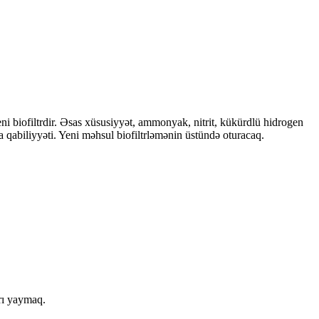
eni biofiltrdir. Əsas xüsusiyyət, ammonyak, nitrit, kükürdlü hidrogen
ma qabiliyyəti. Yeni məhsul biofiltrləmənin üstündə oturacaq.
arı yaymaq.