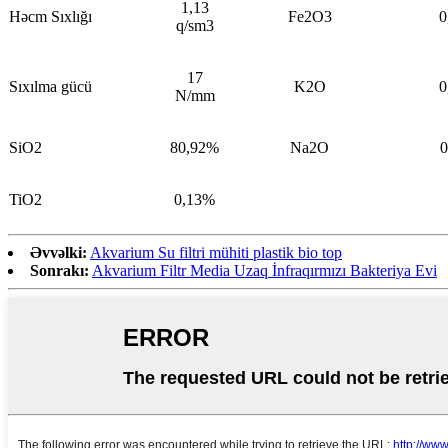
1,13
Həcm Sıxlığı
Fe2O3
0
q/sm3
17
Sıxılma gücü
K2O
0
N/mm
SiO2
80,92%
Na2O
0
TiO2
0,13%
Əvvəlki:
Akvarium Su filtri mühiti plastik bio top
Sonrakı:
Akvarium Filtr Media Uzaq İnfraqırmızı Bakteriya Evi