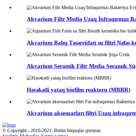
Akvarium Filtr Media Uzaq İnfraqırmızı Ba
Akvarium Balıq Təsərrüfatı su filtri Nəfəs k
Akvarium Seramik Filtr Media Seramik Şü
Hərəkətli yataq biofilm reaktoru (MBBR)
Akvarium aksesuarları filtri Uzaq infraqırmı
© Copyright - 2010-2021: Bütün hüquqlar qorunur.
Seçilmiş Məhsullar
,
Saytın xəritəsi