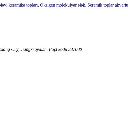
ləvi keramika topları
,
Oksigen molekulyar ələk
,
Seramik toplar akvari
xiang City, Jiangxi əyaləti. Poçt kodu 337000