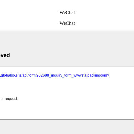
WeChat
WeChat