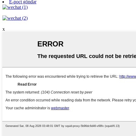
E-poçt göndər
x