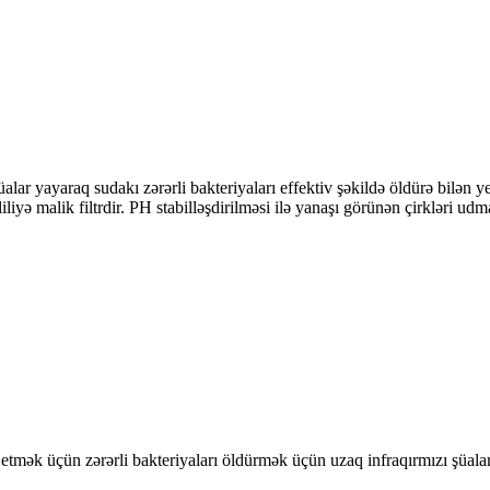
alar yayaraq sudakı zərərli bakteriyaları effektiv şəkildə öldürə bilən y
iliyə malik filtrdir. PH stabilləşdirilməsi ilə yanaşı görünən çirkləri ud
iq etmək üçün zərərli bakteriyaları öldürmək üçün uzaq infraqırmızı şüal