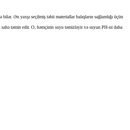
 bilər. Ən yaxşı seçilmiş təbii materiallar balıqların sağlamlığı üçün
 sahə təmin edir. O, həmçinin suyu təmizləyir və suyun PH-ni daha