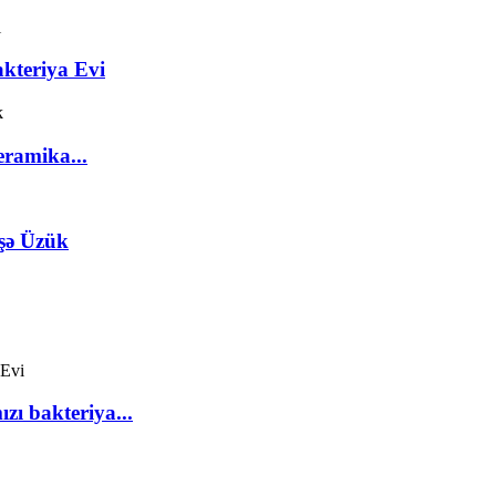
kteriya Evi
eramika...
şə Üzük
zı bakteriya...