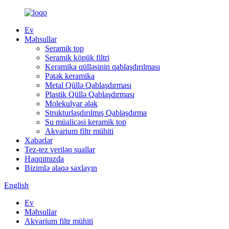
Ev
Məhsullar
Seramik top
Seramik köpük filtri
Keramika qülləsinin qablaşdırılması
Pətək keramika
Metal Qüllə Qablaşdırması
Plastik Qüllə Qablaşdırması
Molekulyar ələk
Strukturlaşdırılmış Qablaşdırma
Su müalicəsi keramik top
Akvarium filtr mühiti
Xəbərlər
Tez-tez verilən suallar
Haqqımızda
Bizimlə əlaqə saxlayın
English
Ev
Məhsullar
Akvarium filtr mühiti