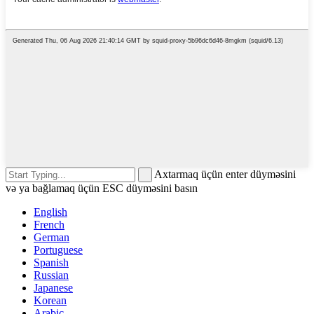
Axtarmaq üçün enter düyməsini
və ya bağlamaq üçün ESC düyməsini basın
English
French
German
Portuguese
Spanish
Russian
Japanese
Korean
Arabic