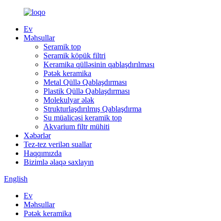
Ev
Məhsullar
Seramik top
Seramik köpük filtri
Keramika qülləsinin qablaşdırılması
Pətək keramika
Metal Qüllə Qablaşdırması
Plastik Qüllə Qablaşdırması
Molekulyar ələk
Strukturlaşdırılmış Qablaşdırma
Su müalicəsi keramik top
Akvarium filtr mühiti
Xəbərlər
Tez-tez verilən suallar
Haqqımızda
Bizimlə əlaqə saxlayın
English
Ev
Məhsullar
Pətək keramika