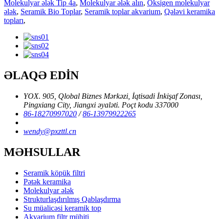
Molekulyar ələk Tip 4a
,
Molekulyar ələk alın
,
Oksigen molekulyar
ələk
,
Seramik Bio Toplar
,
Seramik toplar akvarium
,
Qələvi keramika
topları
,
ƏLAQƏ EDİN
YOX. 905, Qlobal Biznes Mərkəzi, İqtisadi İnkişaf Zonası,
Pingxiang City, Jiangxi əyaləti. Poçt kodu 337000
86-18270997020
/
86-13979922265
wendy@pxzttl.cn
MƏHSULLAR
Seramik köpük filtri
Pətək keramika
Molekulyar ələk
Strukturlaşdırılmış Qablaşdırma
Su müalicəsi keramik top
Akvarium filtr mühiti