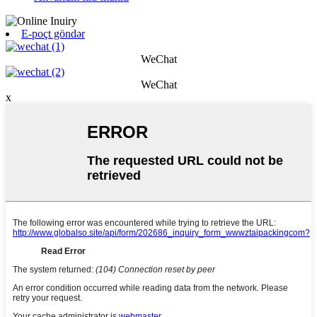
E-poçt göndər
WeChat
WeChat
x