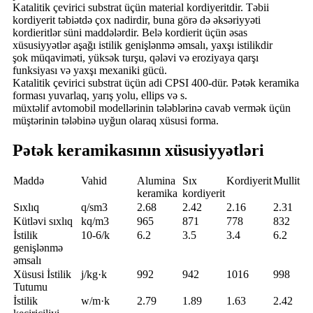
Katalitik çevirici substrat üçün material kordiyeritdir. Təbii
kordiyerit təbiətdə çox nadirdir, buna görə də əksəriyyəti
kordieritlər süni maddələrdir. Belə kordierit üçün əsas
xüsusiyyətlər aşağı istilik genişlənmə əmsalı, yaxşı istilikdir
şok müqaviməti, yüksək turşu, qələvi və eroziyaya qarşı
funksiyası və yaxşı mexaniki gücü.
Katalitik çevirici substrat üçün adi CPSI 400-dür. Pətək keramika
forması yuvarlaq, yarış yolu, ellips və s.
müxtəlif avtomobil modellərinin tələblərinə cavab vermək üçün
müştərinin tələbinə uyğun olaraq xüsusi forma.
Pətək keramikasının xüsusiyyətləri
Maddə
Vahid
Alumina
Sıx
Kordiyerit
Mullit
keramika
kordiyerit
Sıxlıq
q/sm3
2.68
2.42
2.16
2.31
Kütləvi sıxlıq
kq/m3
965
871
778
832
İstilik
10-6/k
6.2
3.5
3.4
6.2
genişlənmə
əmsalı
Xüsusi İstilik
j/kg·k
992
942
1016
998
Tutumu
İstilik
w/m·k
2.79
1.89
1.63
2.42