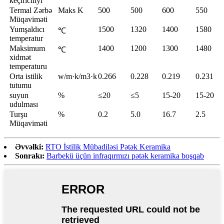
keçiriciliyi
Termal Zərbə
Maks K
500
500
600
550
Müqaviməti
Yumşaldıcı
1500
1320
1400
1580
℃
temperatur
Maksimum
1400
1200
1300
1480
℃
xidmət
temperaturu
Orta istilik
w/m·k/m3·k
0.266
0.228
0.219
0.231
tutumu
suyun
%
≤20
≤5
15-20
15-20
udulması
Turşu
%
0.2
5.0
16.7
2.5
Müqaviməti
Əvvəlki:
RTO İstilik Mübadiləsi Pətək Keramika
Sonrakı:
Barbekü üçün infraqırmızı pətək keramika boşqab