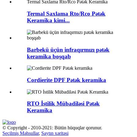
Termal Saxlama Rto/Rco Pətək
Keramika kimi...
Barbekü üçün infraqırmızı pətək
keramika boşqab
Cordierite DPF Pətək keramika
RTO İstilik Mübadiləsi Pətək
Keramika
© Copyright - 2010-2021: Bütün hüquqlar qorunur.
Seçilmiş Məhsullar
,
Saytın xəritəsi